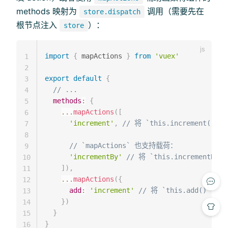
methods 映射为
调用（需要先在
store.dispatch
根节点注入
）：
store
import
{
 mapActions 
}
from
'vuex'
1
2
export
default
{
3
// ...
4
methods
:
{
5
...
mapActions
(
[
6
'increment'
,
// 将 `this.increment()` 
7
8
// `mapActions` 也支持载荷：
9
'incrementBy'
// 将 `this.incrementBy(a
10
]
)
,
11
...
mapActions
(
{
12
add
:
'increment'
// 将 `this.add()` 映射
13
}
)
14
}
15
}
16