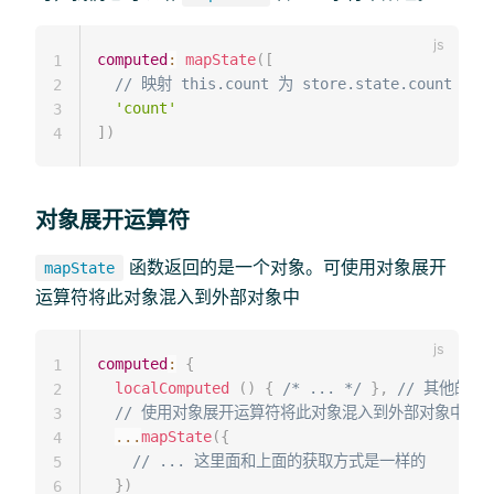
computed
:
mapState
(
[
1
// 映射 this.count 为 store.state.count
2
'count'
3
]
)
4
对象展开运算符
函数返回的是一个对象。可使用对象展开
mapState
运算符将此对象混入到外部对象中
computed
:
{
1
localComputed
(
)
{
/* ... */
}
,
// 其他的计
2
// 使用对象展开运算符将此对象混入到外部对象中
3
...
mapState
(
{
4
// ... 这里面和上面的获取方式是一样的
5
}
)
6