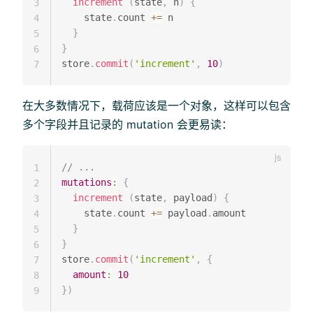
increment
(
state
,
 n
)
{
3
    state
.
count 
+=
 n

4
}
5
}
6
store
.
commit
(
'increment'
,
10
)
7
在大多数情况下，载荷应该是一个对象，这样可以包含
多个字段并且记录的 mutation 会更易读：
// ...
1
mutations
:
{
2
increment
(
state
,
 payload
)
{
3
    state
.
count 
+=
 payload
.
amount

4
}
5
}
6
store
.
commit
(
'increment'
,
{
7
amount
:
10
8
}
)
9