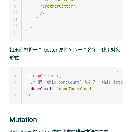
8
'anotherGetter'
,
9
// ...
10
]
)
11
}
12
}
13
如果你想将一个 getter 属性另取一个名字，使用对象
形式：
...
mapGetters
(
{
1
// 把 `this.doneCount` 映射为 `this.$store.ge
2
doneCount
:
'doneTodosCount'
3
}
)
4
Mutation
更改 Vuex 的 store 中的状态的
唯一方法
是提交