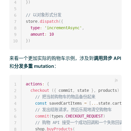
}
)
4
5
// 以对象形式分发
6
store
.
dispatch
(
{
7
type
:
'incrementAsync'
,
8
amount
:
10
9
}
)
10
来看一个更加实际的购物车示例，涉及到
调用异步 API
和
分发多重 mutation
：
actions
:
{
1
checkout
(
{
 commit
,
 state 
}
,
 products
)
{
2
// 把当前购物车的物品备份起来
3
const
 savedCartItems 
=
[
...
state
.
cart
.
add
4
// 发出结账请求，然后乐观地清空购物车
5
commit
(
types
.
CHECKOUT_REQUEST
)
6
// 购物 API 接受一个成功回调和一个失败回调
7
    shop
.
buyProducts
(
8