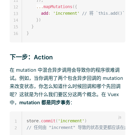
11
...
mapMutations
(
{
12
add
:
'increment'
// 将 `this.add()` 映射
13
}
)
14
}
15
}
16
下一步：Action
在 mutation 中混合异步调用会导致你的程序很难调
试。例如，当你调用了两个包含异步回调的 mutation
来改变状态，你怎么知道什么时候回调和哪个先回调
呢？这就是为什么我们要区分这两个概念。在 Vuex
中，
mutation 都是同步事务
：
store
.
commit
(
'increment'
)
1
// 任何由 "increment" 导致的状态变更都应该在此
2