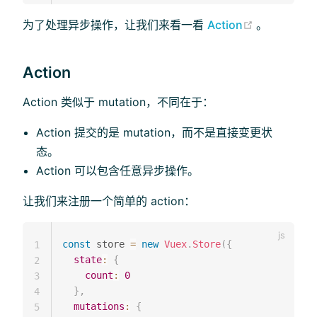
(opens ne
为了处理异步操作，让我们来看一看
Action
。
Action
Action 类似于 mutation，不同在于：
Action 提交的是 mutation，而不是直接变更状
态。
Action 可以包含任意异步操作。
让我们来注册一个简单的 action：
const
 store 
=
new
Vuex
.
Store
(
{
1
state
:
{
2
count
:
0
3
}
,
4
mutations
:
{
5