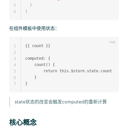
}
5
}
6
在组件模板中使用状态：
{{ count }}

1
2
computed: {

3
	count() {

4
		return this.$store.state.count

5
	}

6
7
state状态的改变会触发computed的重新计算
核心概念