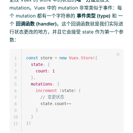
mutation。Vuex 中的 mutation 非常类似于事件：每
个 mutation 都有一个字符串的
事件类型 (type)
和 一
个
回调函数 (handler)
。这个回调函数就是我们实际进
行状态更改的地方，并且它会接受 state 作为第一个参
数：
const
 store 
=
new
Vuex
.
Store
(
{
1
state
:
{
2
count
:
1
3
}
,
4
mutations
:
{
5
increment
(
state
)
{
6
// 变更状态
7
      state
.
count
++
8
}
9
}
10
}
)
11