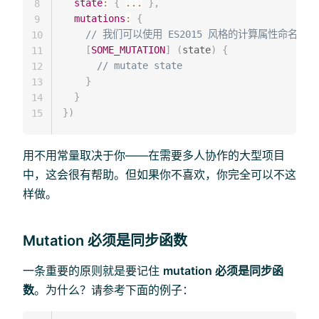
state
:
{
...
}
,
8
mutations
:
{
9
// 我们可以使用 ES2015 风格的计算属性命名
10
[
SOME_MUTATION
]
(
state
)
{
11
// mutate state
12
}
13
}
14
}
)
15
用不用常量取决于你——在需要多人协作的大型项目
中，这会很有帮助。但如果你不喜欢，你完全可以不这
样做。
Mutation 必须是同步函数
一条重要的原则就是要记住
mutation 必须是同步函
数
。为什么？请参考下面的例子：