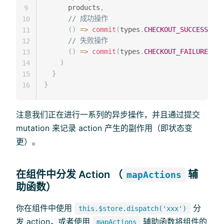
      products
,
9
// 成功操作
10
(
)
=>
commit
(
types
.
CHECKOUT_SUCCESS
)
,
11
// 失败操作
12
(
)
=>
commit
(
types
.
CHECKOUT_FAILURE
,
 sa
13
)
14
}
15
}
16
注意我们正在进行一系列的异步操作，并且通过提交
mutation 来记录 action 产生的副作用（即状态变
更）。
在组件中分发 Action （
辅
mapActions
助函数）
你在组件中使用
分
this.$store.dispatch('xxx')
发 action，或者使用
辅助函数将组件的
mapActions