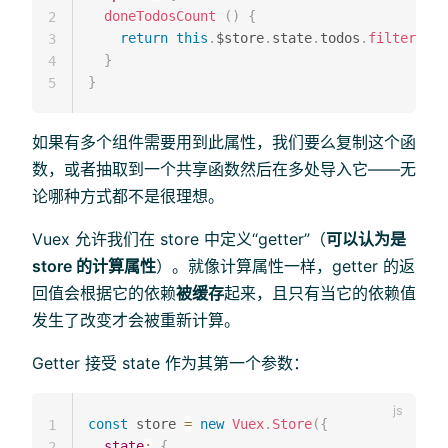
doneTodosCount
(
)
{
2
return
this
.
$store
.
state
.
todos
.
filter
(
tod
3
}
4
}
5
如果有多个组件需要用到此属性，我们要么复制这个函
数，或者抽取到一个共享函数然后在多处导入它——无
论哪种方式都不是很理想。
Vuex 允许我们在 store 中定义“getter”（
可以认为是
store 的计算属性
）。就像计算属性一样，getter 的返
回值会根据它的依赖
被缓存
起来，且只有当它的依赖值
发生了改变才会被重新计算。
Getter 接受 state 作为其第一个参数：
const
 store 
=
new
Vuex
.
Store
(
{
1
state
:
{
2