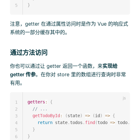
}
5
注意，getter 在通过属性访问时是作为 Vue 的响应式
系统的一部分缓存其中的。
通过方法访问
你也可以通过让 getter 返回一个函数，来
实现给
getter 传参
。在你对 store 里的数组进行查询时非常
有用。
getters
:
{
1
// ...
2
getTodoById
:
(
state
)
=>
(
id
)
=>
{
3
return
 state
.
todos
.
find
(
todo
=>
 todo
.
id 
=
4
}
5
}
6