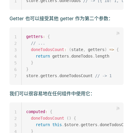
store
.
getters
.
doneTodos 
// -> [{ id: 1, text:
1
Getter 也可以接受其他 getter 作为第二个参数：
getters
:
{
1
// ...
2
doneTodosCount
:
(
state
,
 getters
)
=>
{
3
return
 getters
.
doneTodos
.
length

4
}
5
}
6
store
.
getters
.
doneTodosCount 
// -> 1
7
我们可以很容易地在任何组件中使用它：
computed
:
{
1
doneTodosCount
(
)
{
2
return
this
.
$store
.
getters
.
doneTodosCount

3
}
4