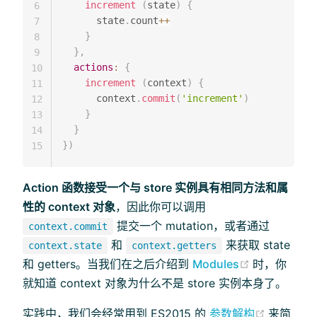
increment
(
state
)
{
6
      state
.
count
++
7
}
8
}
,
9
actions
:
{
10
increment
(
context
)
{
11
      context
.
commit
(
'increment'
)
12
}
13
}
14
}
)
15
Action 函数接受一个与 store 实例具有相同方法和属
性的 context 对象
，因此你可以调用
提交一个 mutation，或者通过
context.commit
和
来获取 state
context.state
context.getters
(opens new
和 getters。当我们在之后介绍到
Modules
时，你
就知道 context 对象为什么不是 store 实例本身了。
(opens 
实践中，我们会经常用到 ES2015 的
参数解构
来简