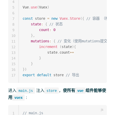
4
Vue
.
use
(
Vuex
)
5
6
const
 store 
=
new
Vuex
.
Store
(
{
// 容器 （构造
7
state
:
{
// 状态
8
count
:
0
9
}
,
10
mutations
:
{
// 变化（使用mutations提
11
increment
(
state
)
{
12
            state
.
count
++
13
}
14
}
15
}
)
16
export
default
 store 
// 导出
17
进入
注入
，
使所有
组件能够使
main.js
store
vue
用
:
vuex
// main.js
1