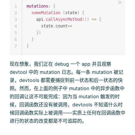
mutations
:
{
1
someMutation
(
state
)
{
2
    api
.
callAsyncMethod
(
(
)
=>
{
3
      state
.
count
++
4
}
)
5
}
6
}
7
现在想象，我们正在 debug 一个 app 并且观察
devtool 中的 mutation 日志。每一条 mutation 被记
录，devtools 都需要捕捉到前一状态和后一状态的快
照。然而，在上面的例子中 mutation 中的异步函数中
的回调让这不可能完成：因为当 mutation 触发的时
候，回调函数还没有被调用，devtools 不知道什么时
候回调函数实际上被调用——实质上任何在回调函数中
进行的状态的改变都是不可追踪的。