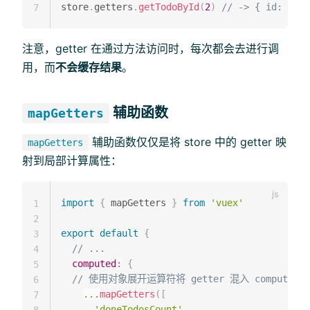
store
.
getters
.
getTodoById
(
2
)
// -> { id: 2, t
7
注意，getter 在通过方法访问时，每次都会去进行调
用，而
不会缓存结果
。
辅助函数
mapGetters
辅助函数仅仅是将 store 中的 getter 映
mapGetters
射到局部计算属性：
import
{
 mapGetters 
}
from
'vuex'
1
2
export
default
{
3
// ...
4
computed
:
{
5
// 使用对象展开运算符将 getter 混入 computed
6
...
mapGetters
(
[
7
'doneTodosCount'
,