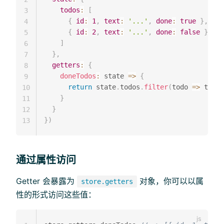
todos
:
[
3
{
id
:
1
,
text
:
'...'
,
done
:
true
}
,
4
{
id
:
2
,
text
:
'...'
,
done
:
false
}
5
]
6
}
,
7
getters
:
{
8
doneTodos
:
state
=>
{
9
return
 state
.
todos
.
filter
(
todo
=>
 todo
.
10
}
11
}
12
}
)
13
通过属性访问
Getter 会暴露为
对象，你可以以属
store.getters
性的形式访问这些值：