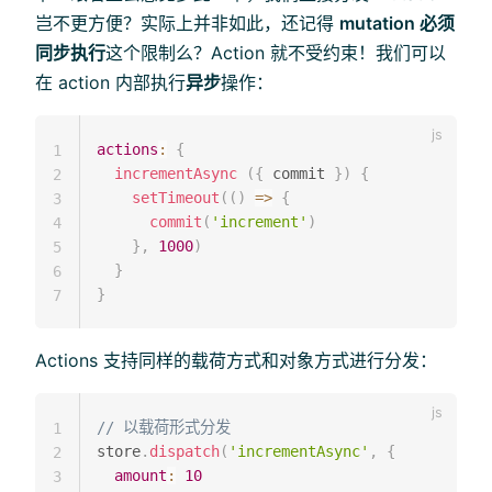
岂不更方便？实际上并非如此，还记得
mutation 必须
同步执行
这个限制么？Action 就不受约束！我们可以
在 action 内部执行
异步
操作：
actions
:
{
1
incrementAsync
(
{
 commit 
}
)
{
2
setTimeout
(
(
)
=>
{
3
commit
(
'increment'
)
4
}
,
1000
)
5
}
6
}
7
Actions 支持同样的载荷方式和对象方式进行分发：
// 以载荷形式分发
1
store
.
dispatch
(
'incrementAsync'
,
{
2
amount
:
10
3