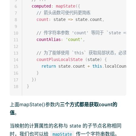
computed
:
mapState
(
{
6
// 箭头函数可使代码更简练
7
count
:
state
=>
 state
.
count
,
8
9
// 传字符串参数 'count' 等同于 `state => sta
10
countAlias
:
'count'
,
11
12
// 为了能够使用 `this` 获取局部状态，必须使
13
countPlusLocalState
(
state
)
{
14
return
 state
.
count 
+
this
.
localCount

15
}
16
}
)
17
}
18
上面mapState()参数内
三个方式都是获取count的
值
。
当映射的计算属性的名称与 state 的子节点名称相同
时，我们也可以给
传一个字符串数组。
mapState