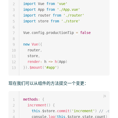
import
 Vue 
from
'vue'
2
import
 App 
from
'./App.vue'
3
import
 router 
from
'./router'
4
import
 store 
from
'./store'
5
6
Vue
.
config
.
productionTip 
=
false
7
8
new
Vue
(
{
9
  router
,
10
  store
,
11
render
:
h
=>
h
(
App
)
12
}
)
.
$mount
(
'#app'
)
13
现在我们可以从组件的方法提交一个变更：
methods
:
{
1
increment
(
)
{
2
this
.
$store
.
commit
(
'increment'
)
// .comm
3
    console
.
log
(
this
.
$store
.
state
.
count
)
4