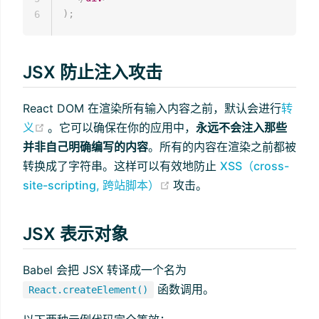
)
;
6
JSX 防止注入攻击
React DOM 在渲染所有输入内容之前，默认会进行
转
(opens new window)
义
。它可以确保在你的应用中，
永远不会注入那些
并非自己明确编写的内容
。所有的内容在渲染之前都被
转换成了字符串。这样可以有效地防止
XSS（cross-
(opens new window)
site-scripting, 跨站脚本）
攻击。
JSX 表示对象
Babel 会把 JSX 转译成一个名为
函数调用。
React.createElement()