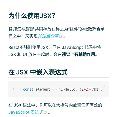
为什么使用JSX？
将
标记与逻辑
共同存放在称之为“组件”的松散耦合单
(opens new window)
元之中，来实现
关注点分离
。
React不强制使用JSX，但在 JavaScript 代码中将
JSX 和 UI 放在一起时，会在
视觉上有辅助作用
。
在 JSX 中嵌入表达式
const
 element 
=
<
h1
>
Hello
,
{
2
+
2
}
<
/
h1
>
;
1
在 JSX 语法中，你可以在大括号内放置任何有效的
(opens new window)
JavaScript 表达式
。