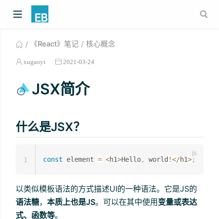
《React》笔记
核心概念
xugaoyi
2021-03-24
JSX简介
什么是JSX？
const
 element 
=
<
h1
>
Hello
,
 world
!
<
/
h1
>
;
1
以类似模板语法的方式描述UI的一种语法。它是JS的
语法糖
，
本质上也是JS
。可以在其中使用
变量或表达
式、函数等
。