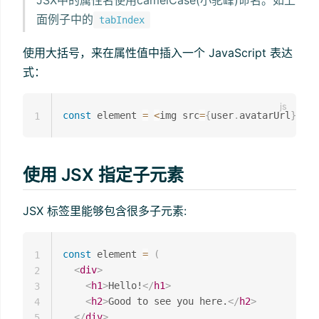
JSX中的属性名使用camelCase(小驼峰)命名。如上
面例子中的
tabIndex
使用大括号，来在属性值中插入一个 JavaScript 表达
式：
const
 element 
=
<
img src
=
{
user
.
avatarUrl
}
>
<
/
i
1
使用 JSX 指定子元素
JSX 标签里能够包含很多子元素:
const
 element 
=
(
1
<
div
>
2
<
h1
>
Hello!
</
h1
>
3
<
h2
>
Good to see you here.
</
h2
>
4
</
div
>
5