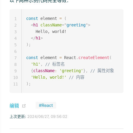
以下两种示例代码完全等效：
const
 element 
=
(
1
<
h1
className
=
"
greeting
"
>
2
    Hello, world!

3
</
h1
>
4
)
;
5
6
const
 element 
=
 React
.
createElement
(
7
'h1'
,
// 标签名
8
{
className
:
'greeting'
}
,
// 属性对象
9
'Hello, world!'
// 内容
10
)
;
11
(opens new window)
编辑
#React
上次更新:
2024/06/27, 09:56:02