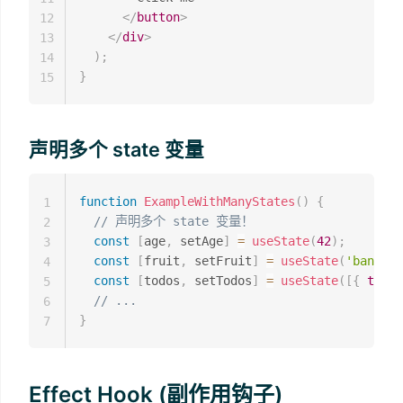
</
button
>
12
</
div
>
13
)
;
14
}
15
声明多个 state 变量
function
ExampleWithManyStates
(
)
{
1
// 声明多个 state 变量！
2
const
[
age
,
 setAge
]
=
useState
(
42
)
;
3
const
[
fruit
,
 setFruit
]
=
useState
(
'banana'
4
const
[
todos
,
 setTodos
]
=
useState
(
[
{
text
:
5
// ...
6
}
7
Effect Hook (副作用钩子)