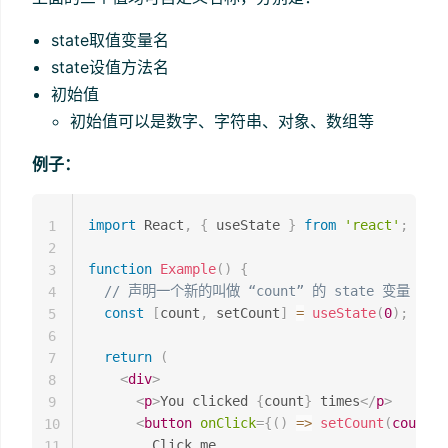
state取值变量名
state设值方法名
初始值
初始值可以是数字、字符串、对象、数组等
例子：
import
 React
,
{
 useState 
}
from
'react'
;
1
2
function
Example
(
)
{
3
// 声明一个新的叫做 “count” 的 state 变量
4
const
[
count
,
 setCount
]
=
useState
(
0
)
;
5
6
return
(
7
<
div
>
8
<
p
>
You clicked 
{
count
}
 times
</
p
>
9
<
button
onClick
=
{
(
)
=>
setCount
(
count 
+
10
        Click me

11