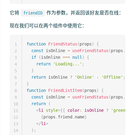
它将
作为参数，并返回该好友是否在线：
friendID
现在我们可以在两个组件中使用它：
function
FriendStatus
(
props
)
{
1
const
 isOnline 
=
useFriendStatus
(
props
.
frie
2
if
(
isOnline 
===
null
)
{
3
return
'Loading...'
;
4
}
5
return
 isOnline 
?
'Online'
:
'Offline'
;
6
}
7
function
FriendListItem
(
props
)
{
8
const
 isOnline 
=
useFriendStatus
(
props
.
frie
9
return
(
10
<
li
style
=
{
{
color
:
 isOnline 
?
'green'
:
11
{
props
.
friend
.
name
}
12
</
li
>
13
)
;
14