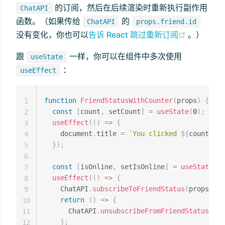
的订阅，然后在后续渲染时重新执行副作用
ChatAPI
函数。（如果传给
的
ChatAPI
props.friend.id
(opens n
没有变化，你也可以
告诉 React 跳过重新订阅
。）
跟
一样，你可以在组件中多次使用
useState
：
useEffect
function
FriendStatusWithCounter
(
props
)
{
1
const
[
count
,
 setCount
]
=
useState
(
0
)
;
2
useEffect
(
(
)
=>
{
3
    document
.
title 
=
`
You clicked 
${
count
}
 ti
4
}
)
;
5
6
const
[
isOnline
,
 setIsOnline
]
=
useState
(
nu
7
useEffect
(
(
)
=>
{
8
    ChatAPI
.
subscribeToFriendStatus
(
props
.
fri
9
return
(
)
=>
{
10
      ChatAPI
.
unsubscribeFromFriendStatus
(
pro
11
}
;
12