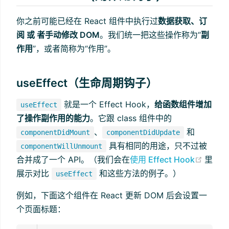
你之前可能已经在 React 组件中执行过
数据获取、订
阅 或 者手动修改 DOM
。我们统一把这些操作称为“
副
作用
”，或者简称为“作用”。
useEffect（生命周期钩子）
就是一个 Effect Hook，
给函数组件增加
useEffect
了操作副作用的能力
。它跟 class 组件中的
、
和
componentDidMount
componentDidUpdate
具有相同的用途，只不过被
componentWillUnmount
(open
合并成了一个 API。（我们会在
使用 Effect Hook
里
展示对比
和这些方法的例子。）
useEffect
例如，下面这个组件在 React 更新 DOM 后会设置一
个页面标题：