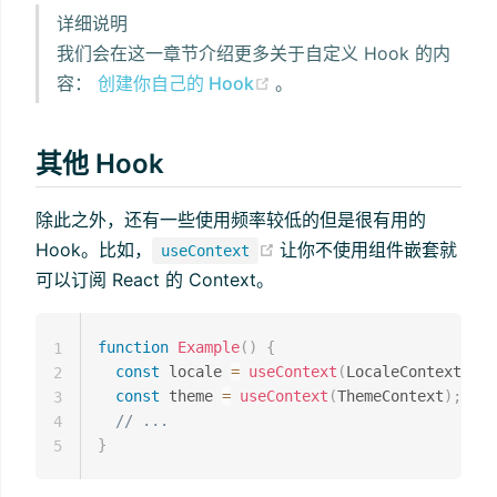
详细说明
我们会在这一章节介绍更多关于自定义 Hook 的内
(opens new window)
容：
创建你自己的 Hook
。
其他 Hook
除此之外，还有一些使用频率较低的但是很有用的
(opens new window)
Hook。比如，
让你不使用组件嵌套就
useContext
可以订阅 React 的 Context。
function
Example
(
)
{
1
const
 locale 
=
useContext
(
LocaleContext
)
;
2
const
 theme 
=
useContext
(
ThemeContext
)
;
3
// ...
4
}
5