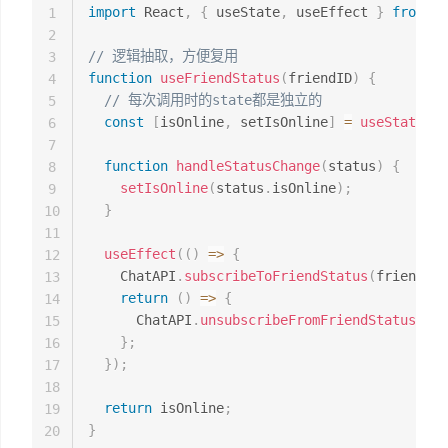
import
 React
,
{
 useState
,
 useEffect 
}
from
'r
1
2
// 逻辑抽取，方便复用
3
function
useFriendStatus
(
friendID
)
{
4
// 每次调用时的state都是独立的
5
const
[
isOnline
,
 setIsOnline
]
=
useState
(
nu
6
7
function
handleStatusChange
(
status
)
{
8
setIsOnline
(
status
.
isOnline
)
;
9
}
10
11
useEffect
(
(
)
=>
{
12
    ChatAPI
.
subscribeToFriendStatus
(
friendID
,
13
return
(
)
=>
{
14
      ChatAPI
.
unsubscribeFromFriendStatus
(
fri
15
}
;
16
}
)
;
17
18
return
 isOnline
;
19
}
20