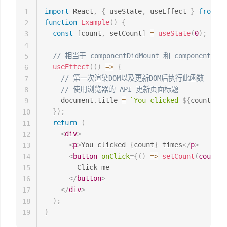
import
 React
,
{
 useState
,
 useEffect 
}
from
'r
1
function
Example
(
)
{
2
const
[
count
,
 setCount
]
=
useState
(
0
)
;
3
4
// 相当于 componentDidMount 和 componentDidU
5
useEffect
(
(
)
=>
{
6
// 第一次渲染DOM以及更新DOM后执行此函数
7
// 使用浏览器的 API 更新页面标题
8
    document
.
title 
=
`
You clicked 
${
count
}
 ti
9
}
)
;
10
return
(
11
<
div
>
12
<
p
>
You clicked 
{
count
}
 times
</
p
>
13
<
button
onClick
=
{
(
)
=>
setCount
(
count 
+
14
        Click me

15
</
button
>
16
</
div
>
17
)
;
18
}
19