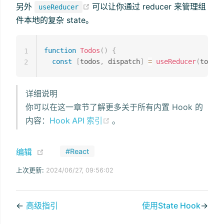
(opens new window)
另外
可以让你通过 reducer 来管理组
useReducer
件本地的复杂 state。
function
Todos
(
)
{
1
const
[
todos
,
 dispatch
]
=
useReducer
(
todosR
2
详细说明
你可以在这一章节了解更多关于所有内置 Hook 的
(opens new window)
内容：
Hook API 索引
。
(opens new window)
编辑
#React
上次更新:
2024/06/27, 09:56:02
←
高级指引
使用State Hook
→