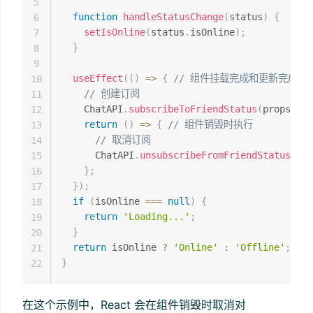
5
function
handleStatusChange
(
status
)
{
6
setIsOnline
(
status
.
isOnline
)
;
7
}
8
9
useEffect
(
(
)
=>
{
// 组件挂载完成和更新完成后
10
// 创建订阅
11
    ChatAPI
.
subscribeToFriendStatus
(
props
.
fri
12
return
(
)
=>
{
// 组件销毁时执行
13
// 取消订阅
14
      ChatAPI
.
unsubscribeFromFriendStatus
(
pro
15
}
;
16
}
)
;
17
if
(
isOnline 
===
null
)
{
18
return
'Loading...'
;
19
}
20
return
 isOnline 
?
'Online'
:
'Offline'
;
21
}
22
在这个示例中，React 会在组件销毁时取消对