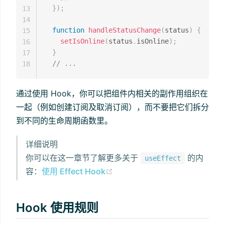
}
)
;
13
14
function
handleStatusChange
(
status
)
{
15
setIsOnline
(
status
.
isOnline
)
;
16
}
17
// ...
18
通过使用 Hook，你可以把组件内相关的副作用组织在
一起（例如创建订阅及取消订阅），而不要把它们拆分
到不同的生命周期函数里。
详细说明
你可以在这一章节了解更多关于
的内
useEffect
(opens new window)
容：
使用 Effect Hook
Hook 使用规则